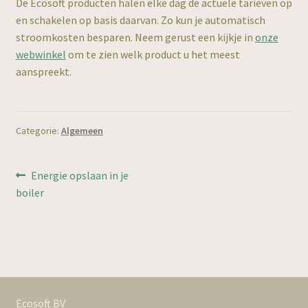
De Ecosoft producten halen elke dag de actuele tarieven op
en schakelen op basis daarvan. Zo kun je automatisch
stroomkosten besparen. Neem gerust een kijkje in
onze
webwinkel
om te zien welk product u het meest
aanspreekt.
Categorie:
Algemeen
Bericht
Vorig
Energie opslaan in je
bericht:
boiler
navigatie
Ecosoft BV