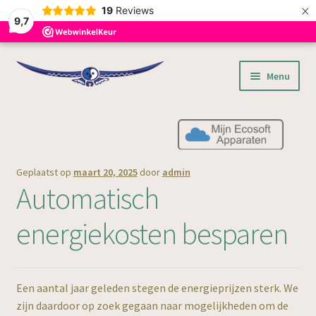
×
19
Reviews
9,7
Ga
Ga
Menu
door
naar
naar
de
Home
navigatie
inhoud
Subme
Producten
uitvou
Geplaatst op
maart 20, 2025
door
admin
Subme
Informatie
Automatisch
uitvou
Subme
Winkel
energiekosten besparen
uitvou
Subme
Contact
uitvou
Een aantal jaar geleden stegen de energieprijzen sterk. We
zijn daardoor op zoek gegaan naar mogelijkheden om de