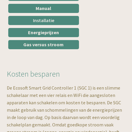
Subme
Smart Grid Controller 1
Manual
uitvou
Installatie
SGC 1 Info
Energieprijzen
SGC 1 Handleiding
Gas versus stroom
SGC 1 installeren
SGC – antwoorden op vragen
Kosten besparen
Subme
Smart Grid Controller 2
De Ecosoft Smart Grid Controller 1 (SGC 1) is een slimme
uitvou
schakelaar met een vier relais en WiFi die aangesloten
Subme
AircoSwitch
apparaten kan schakelen om kosten te besparen. De SGC
uitvou
maakt gebruik van schommelingen van de energieprijzen
Subme
Ecosoft P1-meter
in de loop van dag. Op basis daarvan wordt een voordelig
uitvou
schakelplan gemaakt. Omdat goedkope stroom vaak
Subme
groene stroom is (zonne-energie en windenergie), heeft