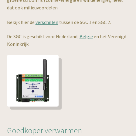
Informatie
uitvou
dat ook milieuvoordelen.
Subme
Winkel
Bekijk hier de
verschillen
tussen de SGC 1 en SGC 2.
uitvou
Subme
Contact
De SGC is geschikt voor Nederland,
België
en het Verenigd
uitvou
Koninkrijk.
Goedkoper verwarmen