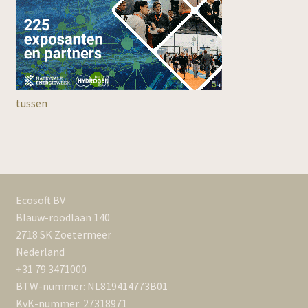
tussen
Ecosoft BV
Blauw-roodlaan 140
2718 SK Zoetermeer
Nederland
NL
+31 79 3471000
BTW-nummer: NL819414773B01
KvK-nummer: 27318971