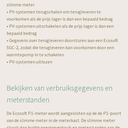
Winkel
slimme meter
uitvou
• PV-systemen terugschalen om terugleveren te
Subme
Contact
voorkomen als de prijs lager is dan een bepaald bedrag
uitvou
• PV-systemen uitschakelen als de prijs lager is dan een
bepaald bedrag
• Gegevens over terugleveren doorsturen aan een Ecosoft
SGC-2, zodat die terugleveren kan voorkomen door een
warmtepomp in te schakelen
• PV-systemen uitlezen
Bekijken van verbruiksgegevens en
meterstanden
De Ecosoft P1-meter wordt aangesloten op de de P1-poort
van de slimme meter in de meterkast. De slimme meter
stuurt dan huidig energieverbruik en meterstanden aan de