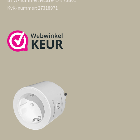
BTW-nummer: NL819414773B01
KvK-nummer: 27318971