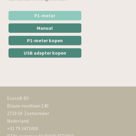
P1-meter
Manual
P1-meter kopen
USB adapter kopen
Ecosoft BV
Blauw-roodlaan 140
2718 SK Zoetermeer
Nederland
+31 79 3471000