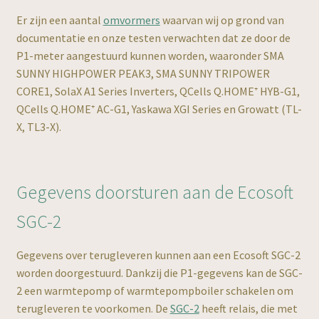
Er zijn een aantal
omvormers
waarvan wij op grond van
documentatie en onze testen verwachten dat ze door de
P1-meter aangestuurd kunnen worden, waaronder SMA
EU
SUNNY HIGHPOWER PEAK3, SMA SUNNY TRIPOWER
CORE1, SolaX A1 Series Inverters, QCells Q.HOME⁺ HYB-G1,
QCells Q.HOME⁺ AC-G1, Yaskawa XGI Series en Growatt (TL-
X, TL3-X).
Gegevens doorsturen aan de Ecosoft
SGC-2
Gegevens over terugleveren kunnen aan een Ecosoft SGC-2
worden doorgestuurd. Dankzij die P1-gegevens kan de SGC-
2 een warmtepomp of warmtepompboiler schakelen om
terugleveren te voorkomen. De
SGC-2
heeft relais, die met