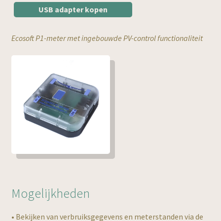
USB adapter kopen
Subme
Smart Grid Controller 1
uitvou
Subme
Ecosoft P1-meter met ingebouwde PV-control functionaliteit
Smart Grid Controller 2
uitvou
Subme
AircoSwitch
uitvou
Subme
Ecosoft P1-meter
uitvou
P1-meter Info
P1-meter Handleiding
P1-meter installeren
Mogelijkheden
Subme
Informatie
uitvou
• Bekijken van verbruiksgegevens en meterstanden via de
Subme